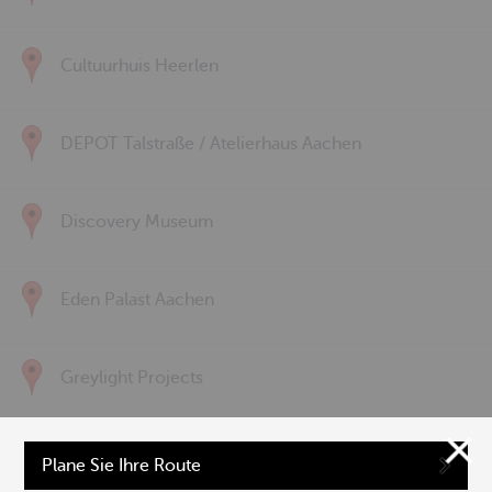
Cultuurhuis Heerlen
DEPOT Talstraße / Atelierhaus Aachen
Discovery Museum
Eden Palast Aachen
Greylight Projects
Hochschule für Musik und Tanz Köln | Aachen
Plane Sie Ihre Route