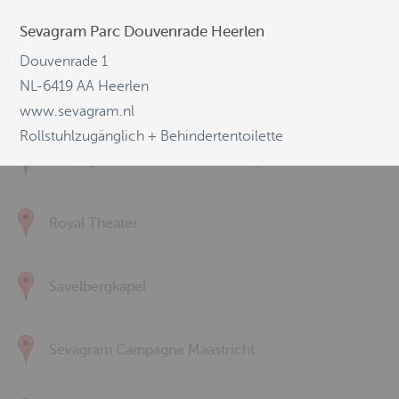
Sevagram Parc Douvenrade Heerlen
Kulturzentrum Alter Schlachthof / Eupen
Douvenrade 1
NL-6419 AA Heerlen
Luciushof
www.sevagram.nl
Rollstuhlzugänglich + Behindertentoilette
Ludwig Forum Aachen Mulde / space
Royal Theater
Savelbergkapel
Sevagram Campagne Maastricht