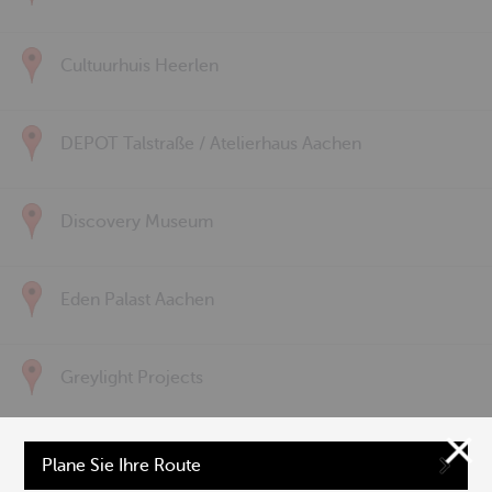
Cultuurhuis Heerlen
DEPOT Talstraße / Atelierhaus Aachen
Discovery Museum
Eden Palast Aachen
Greylight Projects
Hochschule für Musik und Tanz Köln | Aachen
Plane Sie Ihre Route