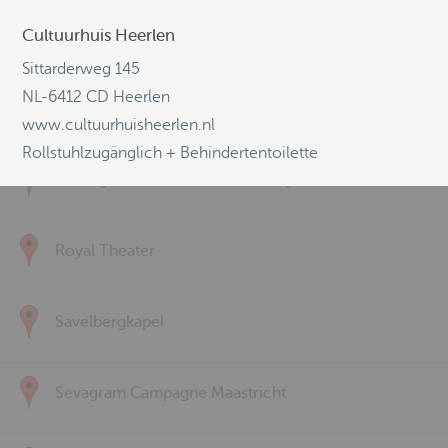
Cultuurhuis Heerlen
Kulturzentrum Alter Schlachthof / Eupen
Sittarderweg 145
NL-6412 CD Heerlen
Luciushof
www.cultuurhuisheerlen.nl
Rollstuhlzugänglich + Behindertentoilette
Ludwig Forum Aachen Mulde / space
Royal Theater
Savelbergkapel
Sevagram Campagne Maastricht