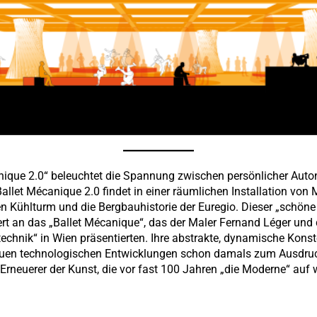
ique 2.0“ beleuchtet die Spannung zwischen persönlicher Auton
llet Mécanique 2.0 findet in einer räumlichen Installation von M
n Kühlturm und die Bergbauhistorie der Euregio. Dieser „schöne
nnert an das „Ballet Mécanique“, das der Maler Fernand Léger un
echnik“ in Wien präsentierten. Ihre abstrakte, dynamische Konst
uen technologischen Entwicklungen schon damals zum Ausdruck
Erneuerer der Kunst, die vor fast 100 Jahren „die Moderne“ auf