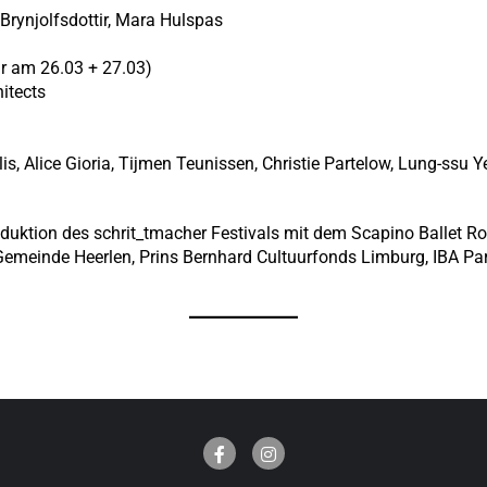
Brynjolfsdottir, Mara Hulspas
r am 26.03 + 27.03)
hitects
is, Alice Gioria, Tijmen Teunissen, Christie Partelow, Lung-ssu Y
oduktion des schrit_tmacher Festivals mit dem Scapino Ballet R
Gemeinde Heerlen, Prins Bernhard Cultuurfonds Limburg, IBA P