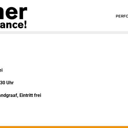
PERF
ei
.30 Uhr
graaf, Eintritt frei