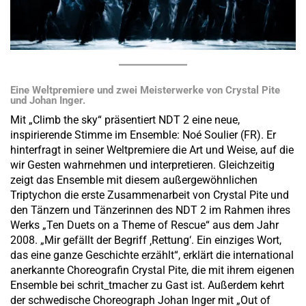
Eine Weltpremiere und zwei Meisterwerke von Crystal Pite
und Johan Inger.
Mit „Climb the sky“ präsentiert NDT 2 eine neue,
inspirierende Stimme im Ensemble: Noé Soulier (FR). Er
hinterfragt in seiner Weltpremiere die Art und Weise, auf die
wir Gesten wahrnehmen und interpretieren. Gleichzeitig
zeigt das Ensemble mit diesem außergewöhnlichen
Triptychon die erste Zusammenarbeit von Crystal Pite und
den Tänzern und Tänzerinnen des NDT 2 im Rahmen ihres
Werks „Ten Duets on a Theme of Rescue“ aus dem Jahr
2008. „Mir gefällt der Begriff ‚Rettung‘. Ein einziges Wort,
das eine ganze Geschichte erzählt“, erklärt die international
anerkannte Choreografin Crystal Pite, die mit ihrem eigenen
Ensemble bei schrit_tmacher zu Gast ist. Außerdem kehrt
der schwedische Choreograph Johan Inger mit „Out of