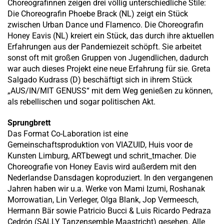
Choreografinnen zeigen drei völlig unterschiedliche Stile:
Die Choreografin Phoebe Brack (NL) zeigt ein Stück
zwischen Urban Dance und Flamenco. Die Choreografin
Honey Eavis (NL) kreiert ein Stück, das durch ihre aktuellen
Erfahrungen aus der Pandemiezeit schöpft. Sie arbeitet
sonst oft mit großen Gruppen von Jugendlichen, dadurch
war auch dieses Projekt eine neue Erfahrung für sie. Greta
Salgado Kudrass (D) beschäftigt sich in ihrem Stück
„AUS/IN/MIT GENUSS“ mit dem Weg genießen zu können,
als rebellischen und sogar politischen Akt.
Sprungbrett
Das Format Co-Laboration ist eine
Gemeinschaftsproduktion von VIAZUID, Huis voor de
Kunsten Limburg, ARTbewegt und schrit_tmacher. Die
Choreografie von Honey Eavis wird außerdem mit den
Nederlandse Dansdagen koproduziert. In den vergangenen
Jahren haben wir u.a. Werke von Mami Izumi, Roshanak
Morrowatian, Lin Verleger, Olga Blank, Jop Vermeesch,
Hermann Bär sowie Patricio Bucci & Luis Ricardo Pedraza
Cedrón (SALLY Tanzensemble Maastricht) gesehen. Alle