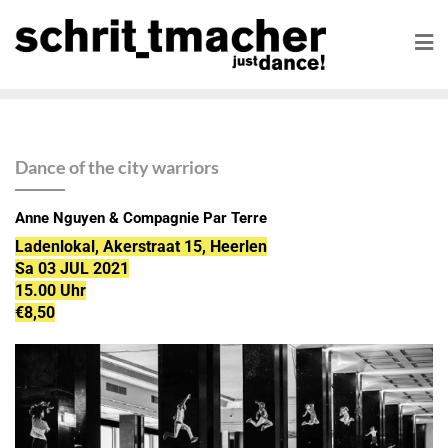
Dance of the city warriors
Anne Nguyen & Compagnie Par Terre
Ladenlokal, Akerstraat 15, Heerlen
Sa 03 JUL 2021
15.00 Uhr
€8,50