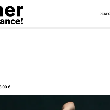
PERF
3,00 €