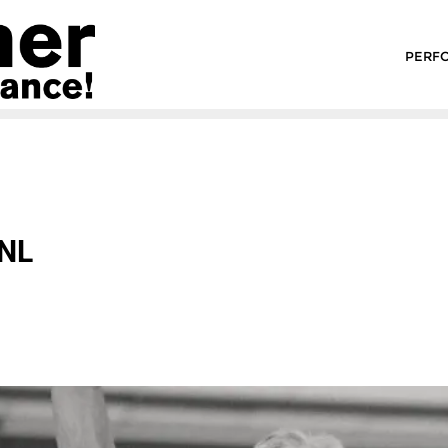
PERF
 NL