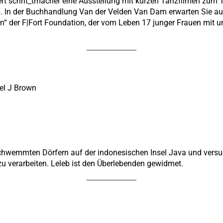
t schrit_tmacher eine Ausstellung mit kurzen Tanzfilmen zum T
“. In der Buchhandlung Van der Velden Van Dam erwarten Sie au
der F|Fort Foundation, der vom Leben 17 junger Frauen mit u
el J Brown
rschwemmten Dörfern auf der indonesischen Insel Java und versuc
u verarbeiten. Leleb ist den Überlebenden gewidmet.