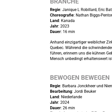
BRANCHÉ
Regie
: Janique L Robillard, Eric Ba
Choreografie
: Nathan Biggs-Pento
Land
: Kanada
Jahr
: 2023
Dauer
: 16 min
Anhand einzigartiger weiblicher Zi
Quebec. Während die schwindende
führen, erinnern uns die kühnen G
Mensch unbedingt erhaltenswert ist
BEWOGEN BEWEGEN
Regie
: Barbara Jonckheer und Nie
Bearbeitung
: Jordi Beuker
Land
: Niederlande
Jahr
: 2024
Dauer
: 26 min