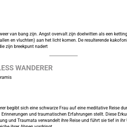
weer van bang zijn. Angst overvalt zijn doelwitten als een kett
vallen en vluchten) aan het licht komen. De resulterende kakofoni
e zijn breekpunt nadert
LESS WANDERER
eramis
er begibt sich eine schwarze Frau auf eine meditative Reise du
n Erinnerungen und traumatischen Erfahrungen stellt. Diese Erk
ung und Traumata verwandelt ihre Reise und führt sie tief in ih
iche ihrer Ahnen vordringt.