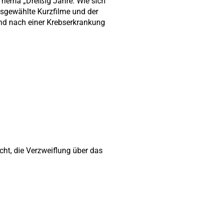
hema „Dreißig Jahre: Wie sich
sgewählte Kurzfilme und der
nd nach einer Krebserkrankung
ht, die Verzweiflung über das