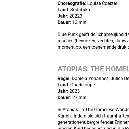
Choreografie
: Louise Coetzer
Land
: Südafrika
Jahr
: 20223
Dauer
: 13 min
Blue Funk geeft de lichamelijkheid 
reacties (bevriezen, vechten, flauw
moment op, een toenemende druk di
ATOPIAS: THE HOME
Regie
: Daniela Yohannes, Julien B
Land
: Guadeloupe
Jahr
: 2023
Dauer
: 27 min
In Atopias: In The Homeless Wander
Karibik, indem sie sich traumhafte
generationenübergreifender Erinner
inneren Kind begegnet und in die Re