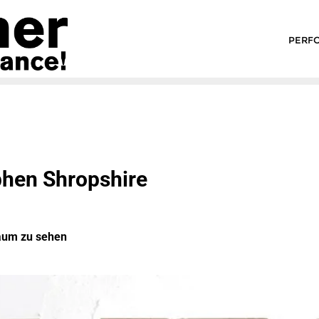
PERF
phen Shropshire
raum zu sehen