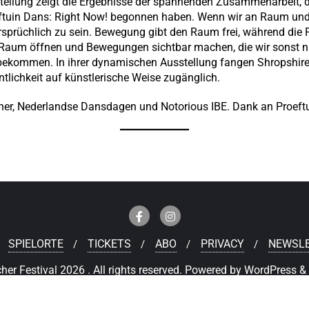
tellung zeigt die Ergebnisse der spannenden Zusammenarbeit, 
ftuin Dans: Right Now! begonnen haben. Wenn wir an Raum un
rsprüchlich zu sein. Bewegung gibt den Raum frei, während die F
 Raum öffnen und Bewegungen sichtbar machen, die wir sonst n
ekommen. In ihrer dynamischen Ausstellung fangen Shropshire
lichkeit auf künstlerische Weise zugänglich.
her, Nederlandse Dansdagen und Notorious IBE. Dank an Proeft
SPIELORTE
TICKETS
ABO
PRIVACY
NEWSL
r Festival 2026 . All rights reserved.
Powered by
WordPress
&