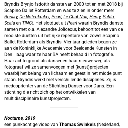
Bryndis Brynjolfsdottir danste van 2000 tot en met 2018 bij
Scapino Ballet Rotterdam en was te zien in onder meer
Rosary
,
De Notenkraker
,
Pearl
,
Le Chat Noir
,
Henry
,
Pablo
,
Scala
en
TING!
. Het slotduet uit
Pearl
waarin Bryndis danste
samen met o.a. Alexandre Joliceour, behoort tot een van de
mooiste duetten uit het rijke repertoire van zowel Scapino
Ballet Rotterdam als Bryndis. Vier jaar geleden begon ze
aan de Koninklijke Academie voor Beeldende Kunsten in
Den Haag waar ze haar BA heeft behaald in fotografie.
Haar achtergrond als danser en haar nieuwe weg als
fotograaf wil ze samenvoegen met (kunst)projecten
waarbij het belang van lichaam en geest in het middelpunt
staan. Bryndis werkt met verschillende disciplines. Zij is
medeoprichter van de Stichting Danser voor Dans. Een
stichting die richt zich op het ontwikkelen van
multidisciplinaire kunstprojecten.
Nocturne, 2019
een punkachtige video van
Thomas Swinkels
(Nederland,