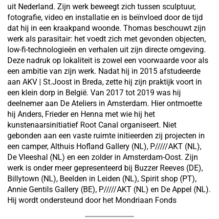
uit Nederland. Zijn werk beweegt zich tussen sculptuur,
fotografie, video en installatie en is beïnvloed door de tijd
dat hij in een kraakpand woonde. Thomas beschouwt zijn
werk als parasitair: het voedt zich met gevonden objecten,
low-fi-technologieën en verhalen uit zijn directe omgeving.
Deze nadruk op lokaliteit is zowel een voorwaarde voor als
een ambitie van zijn werk. Nadat hij in 2015 afstudeerde
aan AKV | St.Joost in Breda, zette hij zijn praktijk voort in
een klein dorp in België. Van 2017 tot 2019 was hij
deelnemer aan De Ateliers in Amsterdam. Hier ontmoette
hij Anders, Frieder en Henna met wie hij het
kunstenaarsinitiatief Root Canal organiseert. Niet
gebonden aan een vaste ruimte initieerden zij projecten in
een camper, Althuis Hofland Gallery (NL), P/////AKT (NL),
De Vleeshal (NL) en een zolder in Amsterdam-Oost. Zijn
werk is onder meer gepresenteerd bij Buzzer Reeves (DE),
Billytown (NL), Beelden in Leiden (NL), Spirit shop (PT),
Annie Gentils Gallery (BE), P/////AKT (NL) en De Appel (NL).
Hij wordt ondersteund door het Mondriaan Fonds