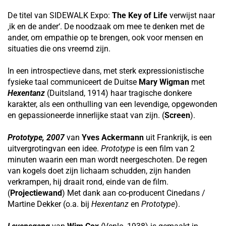
De titel van SIDEWALK Expo:
The Key of Life
verwijst naar
‚ik en de ander‘. De noodzaak om mee te denken met de
ander, om empathie op te brengen, ook voor mensen en
situaties die ons vreemd zijn.
In een introspectieve dans, met sterk expressionistische
fysieke taal communiceert de Duitse
Mary Wigman
met
Hexentanz
(Duitsland, 1914) haar tragische donkere
karakter, als een onthulling van een levendige, opgewonden
en gepassioneerde innerlijke staat van zijn. (
Screen
).
Prototype,
2007
van
Yves Ackermann
uit Frankrijk, is een
uitvergrotingvan een idee.
Prototype
is een film van 2
minuten waarin een man wordt neergeschoten. De regen
van kogels doet zijn lichaam schudden, zijn handen
verkrampen, hij draait rond, einde van de film.
(
Projectiewand
) Met dank aan co-producent Cinedans /
Martine Dekker (o.a. bij
Hexentanz
en
Prototype
).