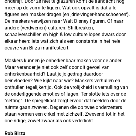
onderlijf. Door ze niet te glazuren komt de aandacht nog
meer op de vorm te liggen. Wat ook opvalt is dat álle
figuren een masker dragen (en ‚drie-vinger-handschoenen‘).
De maskers verwijzen naar Walt Disney figuren. Of naar
andere (verdwenen) culturen. Stijlbreuken,
schaalverschillen en high & low culture lopen dwars door
elkaar heen: iets wat zich als een constante in het hele
oeuvre van Birza manifesteert.
Maskers kunnen je onherkenbaar maken voor de ander.
Maar verander je niet ook zelf door dit gevoel van
onherkenbaarheid? Laat je je gedrag daardoor
beïnvloeden? Wie kijkt naar wie? Maskers verhullen en
onthullen tegelijkertijd. Ook de vrolijkheid is verhulling van
de onderliggende emoties of lagen. Tenslotte iets over de
“setting“. De spiegelkast zorgt ervoor dat beelden door de
ruimte gaan
zweven
. Degenen die op twee onderzetters
staan vormen een cirkel met zichzelf. Zwevend tot in het
oneindige, zowel zwaar als ook vederlicht.
Rob Birza