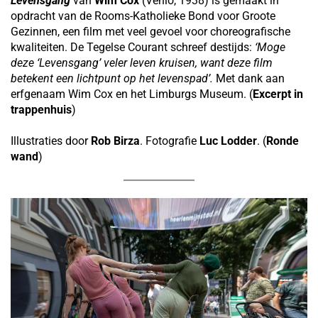
Levensgang
van
Wim Cox
(Venlo, 1938) is gemaakt in
opdracht van de Rooms-Katholieke Bond voor Groote
Gezinnen, een film met veel gevoel voor choreografische
kwaliteiten. De Tegelse Courant schreef destijds:
‘Moge
deze ‘Levensgang’ veler leven kruisen, want deze film
betekent een lichtpunt op het levenspad’.
Met dank aan
erfgenaam Wim Cox en het Limburgs Museum. (
Excerpt in
trappenhuis
)
Illustraties door
Rob Birza
. Fotografie
Luc Lodder
. (
Ronde
wand
)