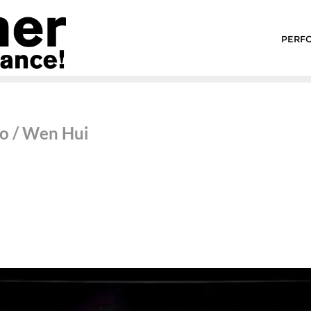
PERF
io / Wen Hui