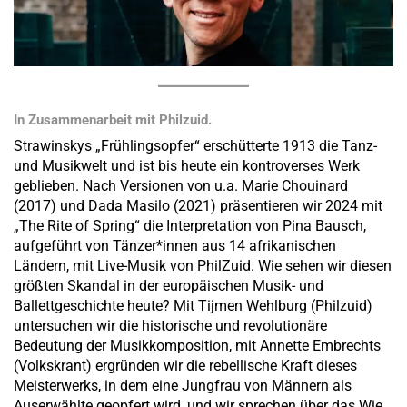
In Zusammenarbeit mit Philzuid.
Strawinskys „Frühlingsopfer“ erschütterte 1913 die Tanz-
und Musikwelt und ist bis heute ein kontroverses Werk
geblieben. Nach Versionen von u.a. Marie Chouinard
(2017) und Dada Masilo (2021) präsentieren wir 2024 mit
„The Rite of Spring“ die Interpretation von Pina Bausch,
aufgeführt von Tänzer*innen aus 14 afrikanischen
Ländern, mit Live-Musik von PhilZuid. Wie sehen wir diesen
größten Skandal in der europäischen Musik- und
Ballettgeschichte heute? Mit Tijmen Wehlburg (Philzuid)
untersuchen wir die historische und revolutionäre
Bedeutung der Musikkomposition, mit Annette Embrechts
(Volkskrant) ergründen wir die rebellische Kraft dieses
Meisterwerks, in dem eine Jungfrau von Männern als
Auserwählte geopfert wird, und wir sprechen über das Wie