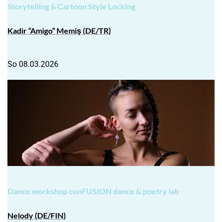
Storytelling & Cartoon Style Locking
Kadir “Amigo” Memiş (DE/TR)
So 08.03.2026
Dance workshop
conFUSION dance & poetry lab
Nelody (DE/FIN)