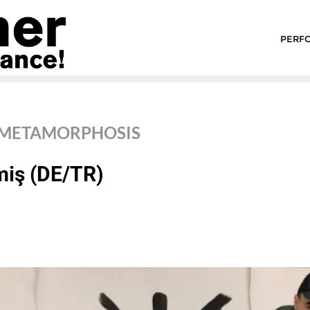
PERF
AL METAMORPHOSIS
miş
(DE/TR)