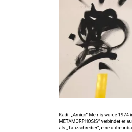
Kadir „Amigo” Memiş wurde 1974 in
METAMORPHOSIS“ verbindet er auf g
als „Tanzschreiber“, eine untrennb