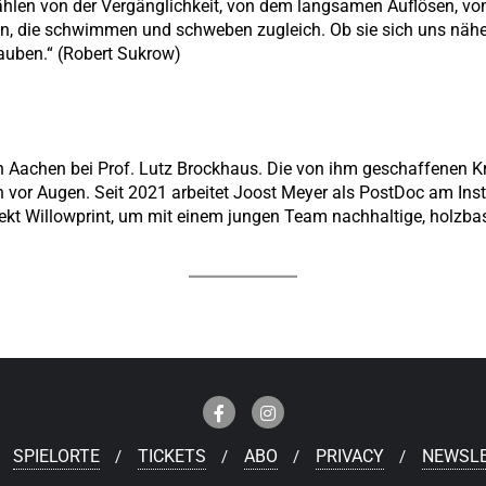
hlen von der Vergänglichkeit, von dem langsamen Auflösen, vom
en, die schwimmen und schweben zugleich. Ob sie sich uns näher
auben.“ (Robert Sukrow)
in Aachen bei Prof. Lutz Brockhaus. Die von ihm geschaffenen Kr
or Augen. Seit 2021 arbeitet Joost Meyer als PostDoc am Instit
jekt Willowprint, um mit einem jungen Team nachhaltige, holzbas
SPIELORTE
TICKETS
ABO
PRIVACY
NEWSL