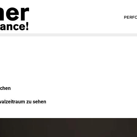
PERF
achen
valzeitraum zu sehen