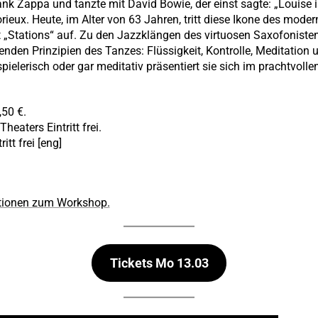
rank Zappa und tanzte mit David Bowie, der einst sagte: „Louise
rieux. Heute, im Alter von 63 Jahren, tritt diese Ikone des moder
it „Stations“ auf. Zu den Jazzklängen des virtuosen Saxofonisten 
enden Prinzipien des Tanzes: Flüssigkeit, Kontrolle, Meditation 
ielerisch oder gar meditativ präsentiert sie sich im prachtvollen
,50 €.
eaters Eintritt frei.
tt frei [eng]
mationen zum Workshop.
Tickets Mo 13.03