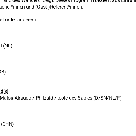
Tanz des Wandels“ zeigt. Dieses Programm besteht aus Einfüh
cher*innen und (Gast-)Referent*innen.
t unter anderem
l (NL)
GB)
d[s]
alou Airaudo / Philzuid / .cole des Sables (D/SN/NL/F)
i (CHN)