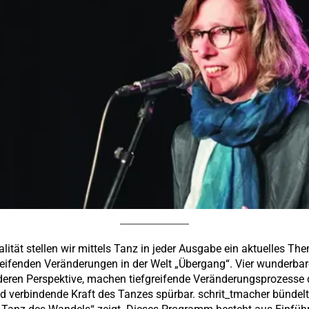
tät stellen wir mittels Tanz in jeder Ausgabe ein aktuelles The
reifenden Veränderungen in der Welt „Übergang“. Vier wunderba
eren Perspektive, machen tiefgreifende Veränderungsprozesse d
 verbindende Kraft des Tanzes spürbar. schrit_tmacher bündelt