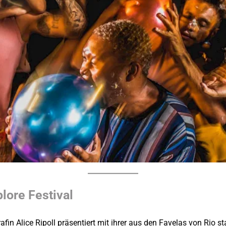
lore Festival
grafin Alice Ripoll präsentiert mit ihrer aus den Favelas von R