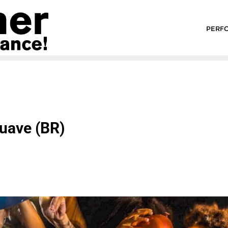
PERF
Suave
(BR)