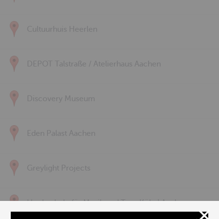
Cultuurhuis Heerlen
DEPOT Talstraße / Atelierhaus Aachen
Discovery Museum
Eden Palast Aachen
Greylight Projects
Hochschule für Musik und Tanz Köln | Aachen