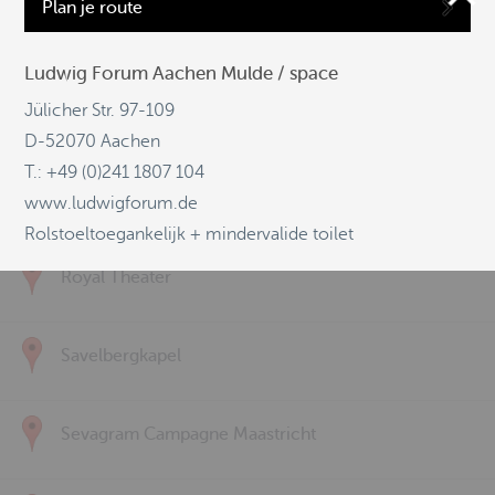
Plan je route
Kulturzentrum Alter Schlachthof / Eupen
Ludwig Forum Aachen Mulde / space
Jülicher Str. 97-109
Luciushof
D-52070 Aachen
T.: +49 (0)241 1807 104
Ludwig Forum Aachen Mulde / space
www.ludwigforum.de
Rolstoeltoegankelijk + mindervalide toilet
Royal Theater
Savelbergkapel
Sevagram Campagne Maastricht