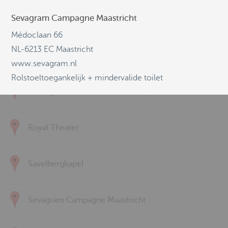
Sevagram Campagne Maastricht
Kulturzentrum Alter Schlachthof / Eupen
Médoclaan 66
NL-6213 EC Maastricht
Luciushof
www.sevagram.nl
Rolstoeltoegankelijk + mindervalide toilet
Ludwig Forum Aachen Mulde / space
Royal Theater
Savelbergkapel
Sevagram Campagne Maastricht