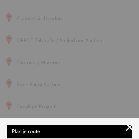
Cultuurhuis Heerlen
DEPOT Talstraße / Atelierhaus Aachen
Discovery Museum
Eden Palast Aachen
Greylight Projects
Hochschule für Musik und Tanz Köln | Aachen
Plan je route