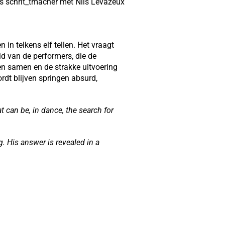
ens schrit_tmacher met Nils Levazeux
in telkens elf tellen. Het vraagt
id van de performers, die de
n samen en de strakke uitvoering
rdt blijven springen absurd,
t can be, in dance, the search for
 His answer is revealed in a