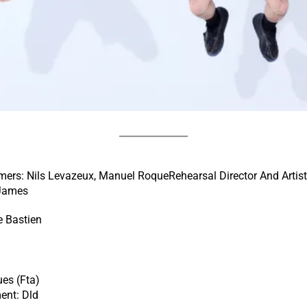
rs: Nils Levazeux, Manuel RoqueRehearsal Director And Artisti
 James
e Bastien
es (Fta)
ent: Dld