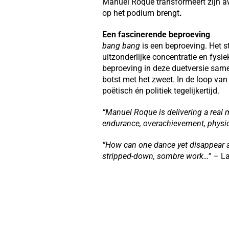
Manuel Roque transformeert zijn 
op het podium brengt
.
Een fascinerende beproeving
bang bang
is een beproeving. Het st
uitzonderlijke concentratie en fysie
beproeving in deze duetversie sam
botst met het zweet. In de loop van
poëtisch én politiek tegelijkertijd.
“Manuel Roque is delivering a real m
endurance, overachievement, physical
“How can one dance yet disappear a
stripped-down, sombre work…”
– La