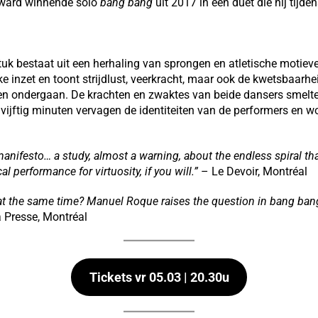
award winnende solo
bang bang
uit 2017 in een duet die hij tijd
uk bestaat uit een herhaling van sprongen en atletische motieven 
ke inzet en toont strijdlust, veerkracht, maar ook de kwetsbaarhe
en ondergaan. De krachten en zwaktes van beide dansers smelte
 vijftig minuten vervagen de identiteiten van de performers en wo
anifesto… a study, almost a warning, about the endless spiral tha
 performance for virtuosity, if you will.”
– Le Devoir, Montréal
t the same time? Manuel Roque raises the question in bang bang.
 Presse, Montréal
Tickets vr 05.03 | 20.30u