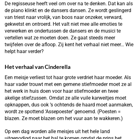
De regisseuse heeft veel om over na te denken. Dat kan als
de piano klinkt en de dansers dansen. Ze wordt geslingerd
van triest naar vrolijk, van boos naar onzeker, verward,
gekwetst en ontroerd. Het valt niet mee alle emoties te
verwerken en ondertussen de dansers en de musici te
vertellen wat ze moeten doen. Ze gaat steeds meer
twijfelen over de afloop. Zij kent het verhaal niet meer… Wie
helpt haar verder?
Het verhaal van Cinderella
Een meisje verliest tot haar grote verdriet haar moeder. Als
haar vader trouwt met een gemene stiefmoeder moet ze al
het werk in huis doen voor haar stiefmoeder en twee
akelige stiefzussen. Omdat ze alle vuile karweitjes moet
opknappen, dus ook ’s ochtends de haard moet aanmaken,
wordt ze spottend ‘Assepoester’ genoemd. (Poesten =
blazen. Ze moet blazen om het vuur aan te wakkeren.)
Op een dag worden alle meisjes uit het hele land
uitgenodigd naar het bal te komen omdat de prins het