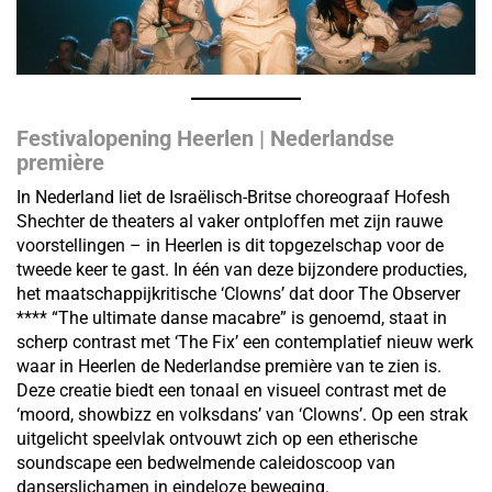
Festivalopening Heerlen | Nederlandse
première
In Nederland liet de Israëlisch-Britse choreograaf Hofesh
Shechter de theaters al vaker ontploffen met zijn rauwe
voorstellingen – in Heerlen is dit topgezelschap voor de
tweede keer te gast. In één van deze bijzondere producties,
het maatschappijkritische ‘Clowns’ dat door The Observer
**** “The ultimate danse macabre” is genoemd, staat in
scherp contrast met ‘The Fix’ een contemplatief nieuw werk
waar in Heerlen de Nederlandse première van te zien is.
Deze creatie biedt een tonaal en visueel contrast met de
‘moord, showbizz en volksdans’ van ‘Clowns’. Op een strak
uitgelicht speelvlak ontvouwt zich op een etherische
soundscape een bedwelmende caleidoscoop van
danserslichamen in eindeloze beweging.