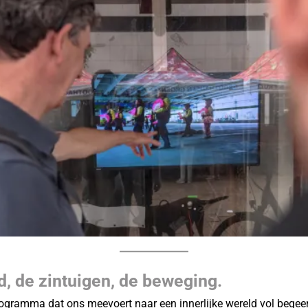
d, de zintuigen, de beweging.
ogramma dat ons meevoert naar een innerlijke wereld vol begeer