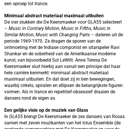
een oproep tot trance.
Minimaal abstract materiaal maximaal uitbuiten
De vier stukken die De Keersmaeker voor GLA55 selecteert
–
Music in Contrary Motion, Music in Fifths, Music in
Similar Motion, Music with Changing Parts
– dateren uit de
periode 1969-1970. Ze dragen de sporen van de
ontmoeting met de Indiase componist en sitarspeler Ravi
Shankar en de soberheid van de Amerikaanse moderne
kunst, van bijvoorbeeld Sol LeWitt. Anne Teresa De
Keersmaeker sluit hierbij aan vanuit een principe dat haar
hele carrière kenmerkt: minimaal abstract materiaal
maximaal uitbuiten. En dat doet zij in tien bewegingen,
waarbij cirkels, spiralen en ellipsen de belangrijkste figuren
vormen. Als in trance en repetitief-obsessief draaien de
dansers rond de eigen as.
Een gelijke visie op de muziek van Glass
In
GLA55
brengt De Keersmaeker de zes dansers van Rosas
samen met zeven muzikanten van het Ictus Ensemble (de