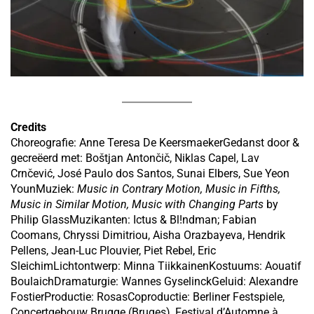
Credits
Choreografie: Anne Teresa De KeersmaekerGedanst door &
gecreëerd met: Boštjan Antončič, Niklas Capel, Lav
Crnčević, José Paulo dos Santos, Sunai Elbers, Sue Yeon
YounMuziek:
Music in Contrary Motion, Music in Fifths,
Music in Similar Motion, Music with Changing Parts
by
Philip GlassMuzikanten: Ictus & Bl!ndman; Fabian
Coomans, Chryssi Dimitriou, Aisha Orazbayeva, Hendrik
Pellens, Jean-Luc Plouvier, Piet Rebel, Eric
SleichimLichtontwerp: Minna TiikkainenKostuums: Aouatif
BoulaichDramaturgie: Wannes GyselinckGeluid: Alexandre
FostierProductie: RosasCoproductie: Berliner Festspiele,
Concertgebouw Brugge (Bruges), Festival d’Automne à