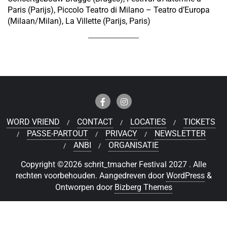
Paris (Parijs), Piccolo Teatro di Milano – Teatro d’Europa
(Milaan/Milan), La Villette (Parijs, Paris)
WORD VRIEND
CONTACT
LOCATIES
TICKETS
PASSE-PARTOUT
PRIVACY
NEWSLETTER
ANBI
ORGANISATIE
Copyright ©2026 schrit_tmacher Festival 2027 . Alle
rechten voorbehouden.
Aangedreven door
WordPress
&
Ontworpen door
Bizberg Themes
Deutsch
(
Duits
)
Nederlands