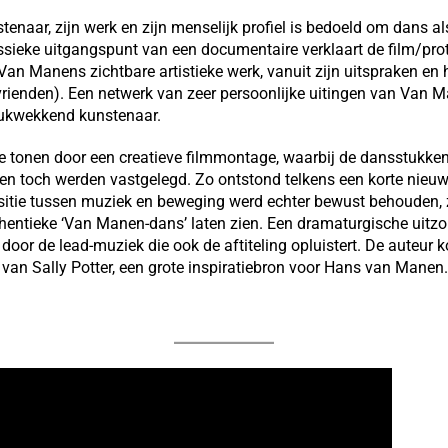
nstenaar, zijn werk en zijn menselijk profiel is bedoeld om dans 
ssieke uitgangspunt van een documentaire verklaart de film/prot
n Manens zichtbare artistieke werk, vanuit zijn uitspraken en h
rienden). Een netwerk van zeer persoonlijke uitingen van Van M
rukwekkend kunstenaar.
 te tonen door een creatieve filmmontage, waarbij de dansstukken
en toch werden vastgelegd. Zo ontstond telkens een korte nieuw
itie tussen muziek en beweging werd echter bewust behouden,
entieke ‘Van Manen-dans’ laten zien. Een dramaturgische uitzo
door de lead-muziek die ook de aftiteling opluistert. De auteur 
 Sally Potter, een grote inspiratiebron voor Hans van Manen.