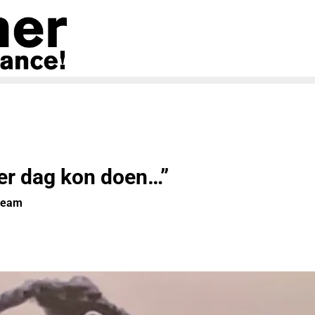
 per dag kon doen…”
ream