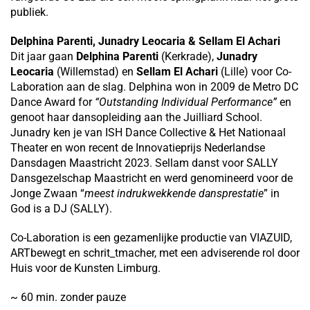
publiek.
Delphina Parenti, Junadry Leocaria & Sellam El Achari
Dit jaar gaan
Delphina Parenti
(Kerkrade),
Junadry
Leocaria
(Willemstad) en
Sellam El Achari
(Lille) voor Co-
Laboration aan de slag. Delphina won in 2009 de Metro DC
Dance Award for
“Outstanding Individual Performance”
en
genoot haar dansopleiding aan the Juilliard School.
Junadry ken je van ISH Dance Collective & Het Nationaal
Theater en won recent de Innovatieprijs Nederlandse
Dansdagen Maastricht 2023. Sellam danst voor SALLY
Dansgezelschap Maastricht en werd genomineerd voor de
Jonge Zwaan “
meest indrukwekkende dansprestatie
” in
God is a DJ (SALLY).
Co-Laboration is een gezamenlijke productie van VIAZUID,
ARTbewegt en schrit_tmacher, met een adviserende rol door
Huis voor de Kunsten Limburg.
~ 60 min. zonder pauze