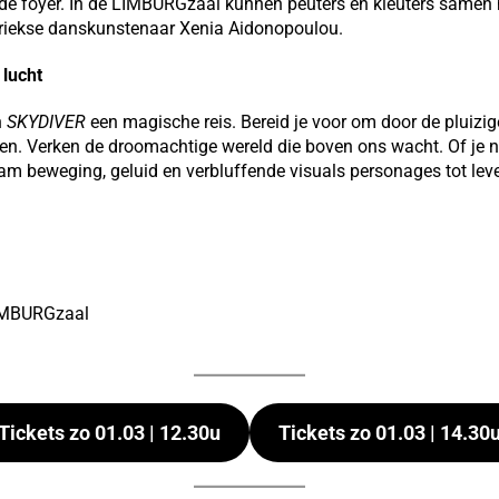
 de foyer. In de LIMBURGzaal kunnen peuters en kleuters samen
riekse danskunstenaar Xenia Aidonopoulou.
 lucht
n
SKYDIVER
een magische reis. Bereid je voor om door de pluiz
en. Verken de droomachtige wereld die boven ons wacht. Of je nu
m beweging, geluid en verbluffende visuals personages tot lev
LIMBURGzaal
Tickets zo 01.03 | 12.30u
Tickets zo 01.03 | 14.30