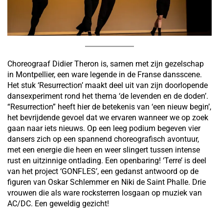
Choreograaf Didier Theron is, samen met zijn gezelschap
in Montpellier, een ware legende in de Franse dansscene.
Het stuk ‘Resurrection’ maakt deel uit van zijn doorlopende
dansexperiment rond het thema ‘de levenden en de doden’.
“Resurrection” heeft hier de betekenis van ‘een nieuw begin’,
het bevrijdende gevoel dat we ervaren wanneer we op zoek
gaan naar iets nieuws. Op een leeg podium begeven vier
dansers zich op een spannend choreografisch avontuur,
met een energie die heen en weer slingert tussen intense
rust en uitzinnige ontlading. Een openbaring! ‘Terre’ is deel
van het project ‘GONFLES’, een gedanst antwoord op de
figuren van Oskar Schlemmer en Niki de Saint Phalle. Drie
vrouwen die als ware rocksterren losgaan op muziek van
AC/DC. Een geweldig gezicht!