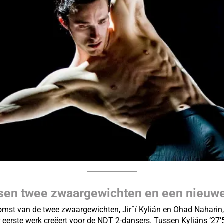
sen twee zwaargewichten en een nieuwe 
komst van de twee zwaargewichten, Jirˇí Kylián en Ohad Naharin,
 eerste werk creëert voor de NDT 2-dansers. Tussen Kyliáns ‘27’