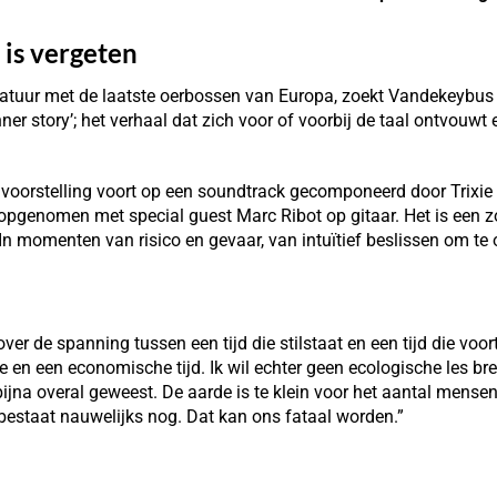
 is vergeten
tuur met de laatste oerbossen van Europa, zoekt Vandekeybus n
er story’; het verhaal dat zich voor of voorbij de taal ontvouwt 
voorstelling voort op een soundtrack gecomponeerd door Trixie 
opgenomen met special guest Marc Ribot op gitaar. Het is een z
 In momenten van risico en gevaar, van intuïtief beslissen om te
de spanning tussen een tijd die stilstaat en een tijd die voorth
 en een economische tijd. Ik wil echter geen ecologische les bre
bijna overal geweest. De aarde is te klein voor het aantal mensen
estaat nauwelijks nog. Dat kan ons fataal worden.”