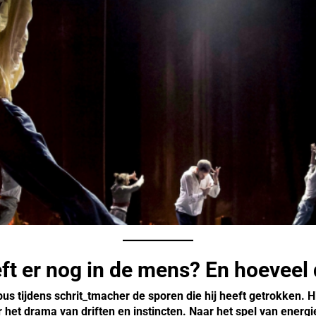
ft er nog in de mens? En hoeveel 
ijdens schrit_tmacher de sporen die hij heeft getrokken. Hij 
 het drama van driften en instincten. Naar het spel van energi