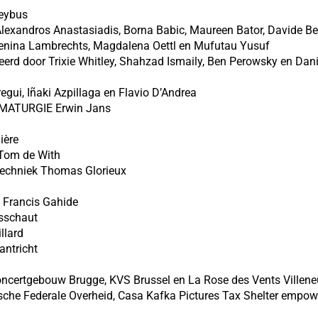
keybus
exandros Anastasiadis, Borna Babic, Maureen Bator, Davide Belo
arenina Lambrechts, Magdalena Oettl en Mufutau Yusuf
erd door Trixie Whitley, Shahzad Ismaily, Ben Perowsky en Dan
t
gui, Iñaki Azpillaga en Flavio D’Andrea
AMATURGIE Erwin Jans
nière
 Tom de With
techniek Thomas Glorieux
r
 Francis Gahide
rsschaut
llard
Vantricht
oncertgebouw Brugge, KVS Brussel en La Rose des Vents Ville
sche Federale Overheid, Casa Kafka Pictures Tax Shelter empow