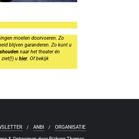
ssingen moeten doorvoeren. Zo
heid blijven garanderen. Zo kunt u
uishouden
naar het theater én
ziet(!) u
hier
. Of bekijk
WSLETTER
ANBI
ORGANISATIE
ess
&
Ontworpen door
Bizberg Themes