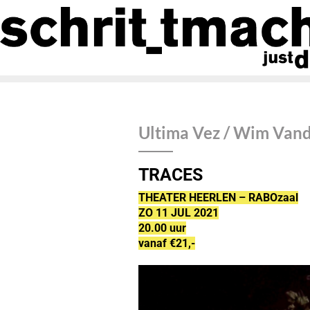
Ultima Vez / Wim Van
TRACES
THEATER HEERLEN – RABOzaal
ZO 11 JUL 2021
20.00 uur
vanaf €21,-