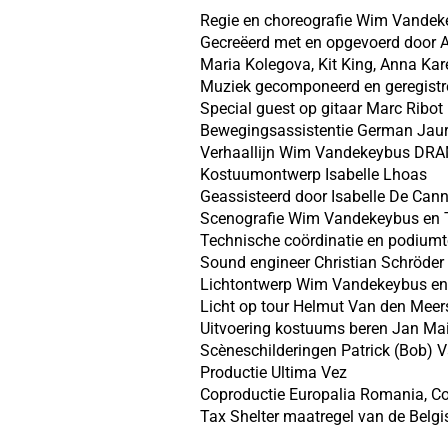
Regie en choreografie Wim Vande
Gecreëerd met en opgevoerd door Al
Maria Kolegova, Kit King, Anna K
Muziek gecomponeerd en geregistre
Special guest op gitaar Marc Ribo
Bewegingsassistentie German Jaure
Verhaallijn Wim Vandekeybus DR
Kostuumontwerp Isabelle Lhoas
Geassisteerd door Isabelle De Can
Scenografie Wim Vandekeybus en
Technische coördinatie en podium
Sound engineer Christian Schröde
Lichtontwerp Wim Vandekeybus en
Licht op tour Helmut Van den Mee
Uitvoering kostuums beren Jan Mai
Scèneschilderingen Patrick (Bob) 
Productie Ultima Vez
Coproductie Europalia Romania, C
Tax Shelter maatregel van de Belgi