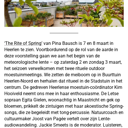
‘The Rite of Spring’
van Pina Bausch is 7 en 8 maart in
Heerlen te zien. Voortbordurend op de rol van de aarde in
deze voorstelling gaan we aan het begin van de
meteorologische lente – op zaterdag 2 en zondag 3 maart,
het seizoen verwelkomen met twee rituele outdoor
moestuinmeetings. We zetten de meiboom op in Buurttuin
Heerlen-Noord en herhalen dat ritueel in de Stadstuin in het
centrum. De gedreven Heerlense moestuin-coördinator Kim
Hooiveld neemt ons mee in haar enthousiasme. De Letse
sopraan Egita Gielen, woonachtig in Maastricht en gek op
bloemen, prikkelt de zintuigen met haar akoestische Spring-
songs, die ze begeleidt met tong-percussie. Natuurcoach en
cultuurmaker Joost van Pagée vertelt over zijn Lente-
audiowandeling. Jackie Smeets is de moderator. Luisteren,