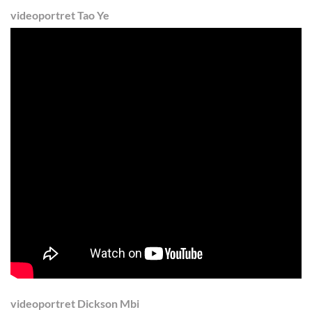
videoportret Tao Ye
videoportret Dickson Mbi