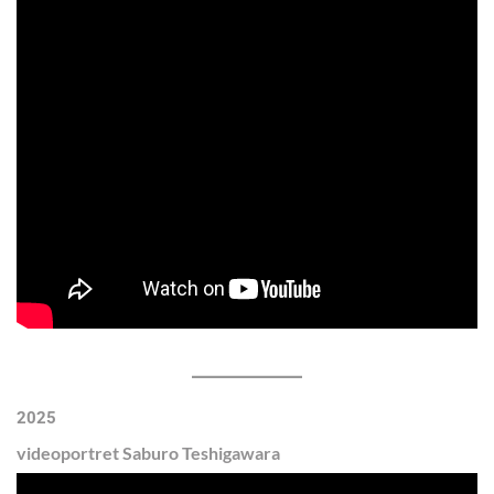
2025
videoportret Saburo Teshigawara