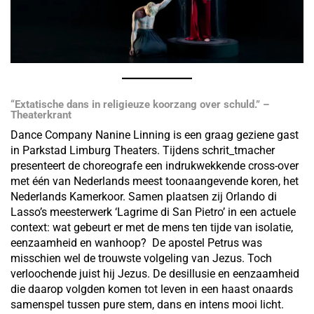
“Extatische dans in religieuze koorzang over schuld.” –
Theaterkrant
Dance Company Nanine Linning is een graag geziene gast
in Parkstad Limburg Theaters. Tijdens schrit_tmacher
presenteert de choreografe een indrukwekkende cross-over
met één van Nederlands meest toonaangevende koren, het
Nederlands Kamerkoor. Samen plaatsen zij Orlando di
Lasso’s meesterwerk ‘Lagrime di San Pietro’ in een actuele
context: wat gebeurt er met de mens ten tijde van isolatie,
eenzaamheid en wanhoop? De apostel Petrus was
misschien wel de trouwste volgeling van Jezus. Toch
verloochende juist hij Jezus. De desillusie en eenzaamheid
die daarop volgden komen tot leven in een haast onaards
samenspel tussen pure stem, dans en intens mooi licht.