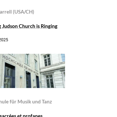
Harrell (USA/CH)
 Judson Church is Ringing
.2025
ule für Musik und Tanz
sacrées et profanes