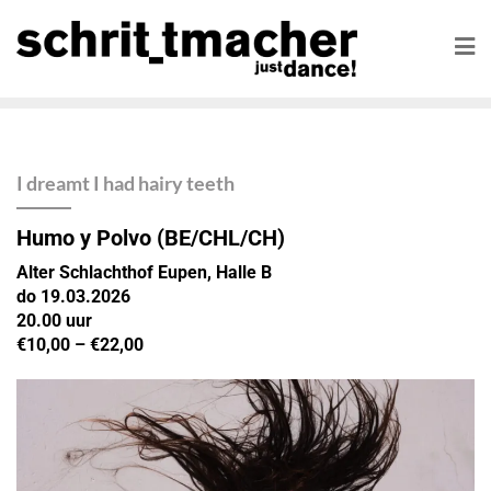
I dreamt I had hairy teeth
Humo y Polvo
(BE/CHL/CH)
Alter Schlachthof Eupen, Halle B
do 19.03.2026
20.00 uur
€10,00 – €22,00