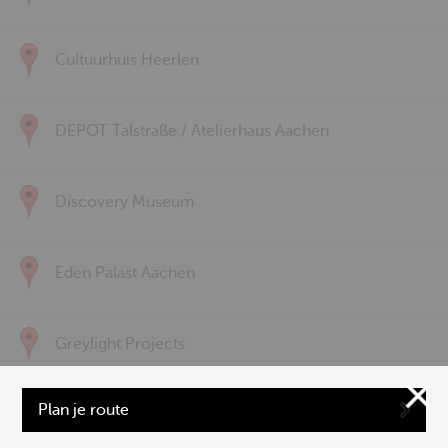
Cultuurhuis Heerlen
DEPOT Talstraße / Atelierhaus Aachen
Discovery Museum
Eden Palast Aachen
Greylight Projects
Plan je route
Hochschule für Musik und Tanz Köln | Aachen