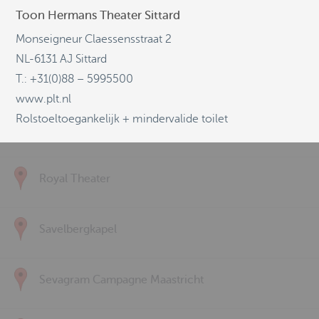
Toon Hermans Theater Sittard
Kulturzentrum Alter Schlachthof / Eupen
Monseigneur Claessensstraat 2
NL-6131 AJ Sittard
Luciushof
T.: +31(0)88 – 5995500
www.plt.nl
Rolstoeltoegankelijk + mindervalide toilet
Ludwig Forum Aachen Mulde / space
Royal Theater
Savelbergkapel
Sevagram Campagne Maastricht