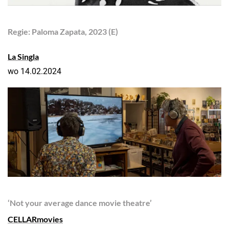
Regie: Paloma Zapata
, 2023
(E)
La Singla
wo 14.02.2024
‘Not your average dance movie theatre’
CELLARmovies