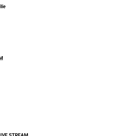
lie
AM
LIVE STREAM