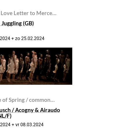
A Love Letter to Merce…
 Juggling (GB)
.2024 + zo 25.02.2024
e of Spring / common…
usch / Acogny & Airaudo
NL/F)
.2024 + vr 08.03.2024