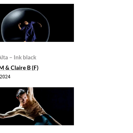
lta – Ink black
M & Claire B (F)
.2024