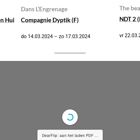
The beau
Dans L’Engrenage
NDT 2 (
en Hui
Compagnie Dyptik (F)
vr 22.03
do 14.03.2024 – zo 17.03.2024
DearFlip: aan het laden PDF 18% ...