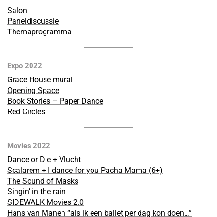
Salon
Paneldiscussie
Themaprogramma
Expo 2022
Grace House mural
Opening Space
Book Stories – Paper Dance
Red Circles
Movies 2022
Dance or Die + Vlucht
Scalarem + I dance for you Pacha Mama (6+)
The Sound of Masks
Singin’ in the rain
SIDEWALK Movies 2.0
Hans van Manen “als ik een ballet per dag kon doen…”